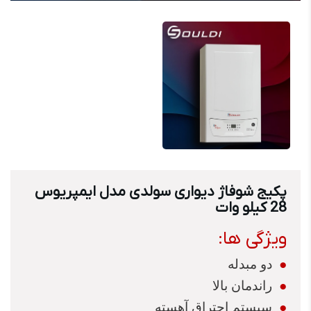
کیج شوفاژ دیواری سولدی مدل ایمپریوس
28 کیلو وات
ویژگی ها:
●
دو مبدله
●
راندمان بالا
●
سیستم احتراق آهسته