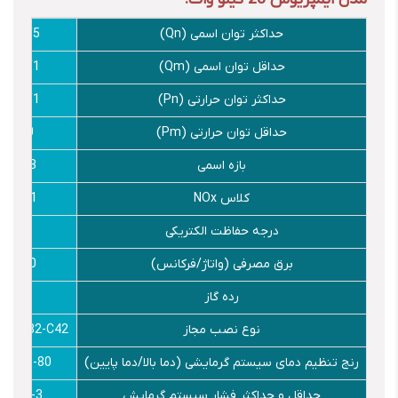
حداکثر توان اسمی (Qn)
W 28/5
حداقل توان اسمی (Qm)
11/1 KW
حداکثر توان حرارتی (Pn)
26/1 KW
حداقل توان حرارتی (Pm)
10 KW
بازه اسمی
92/3 %
کلاس NOx
1 Class
درجه حفاظت الکتریکی
X4D
برق مصرفی (واتاژ/فرکانس)
230/50
رده گاز
ll2H
نوع نصب مجاز
C12-C32-C42
رنج تنظیم دمای سیستم گرمایشی (دما بالا/دما پایین)
50/35-80
حداقل و حداکثر فشار سیستم گرمایش
0/5-3 Bar