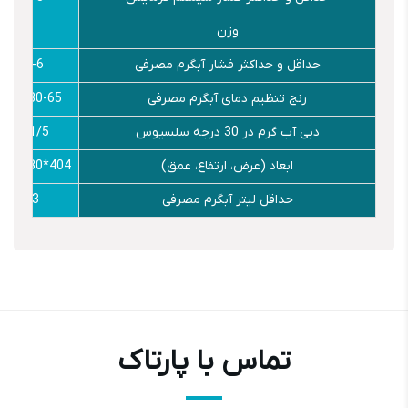
وزن
33 KG
حداقل و حداکثر فشار آبگرم مصرفی
0/3-6 Bar
رنج تنظیم دمای آبگرم مصرفی
30-65 سلسیوس
دبی آب گرم در 30 درجه سلسیوس
11/5 L/min
ابعاد (عرض، ارتفاع، عمق)
404*330* 712 mm
حداقل لیتر آبگرم مصرفی
3 L/min
تماس با پارتاک