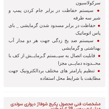
سرکولاسیون
●
سیستم حفاظت در برابر جام کردن پمپ و
شیر سه طرفه
●
حفاظت در برابر مسدود شدن گرمایشی _ بای
اس اتوماتیک
●
سیستم ضد یخ زدگی جهت هر دو مدار آب
بهداشتی و گرمایشی
●
قابلیت اتصال به سیــستم گـرمایــش از کف با
حــدوده دمایــی مجزا
●
تنظیم پارامتر های مختلف بردالکترونیک جهت
طابقت با شرایط محل استفاده
شخصات فنی محصول پکیج شوفاژ دیواری سولدی
دل ایمپریوس 28 کیلو وات: